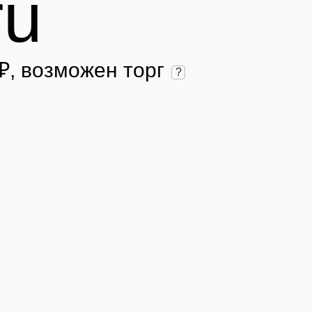
ru
₽
, возможен торг
?