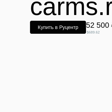
carms.
52 500 
Купить в Руцентр
$689.62